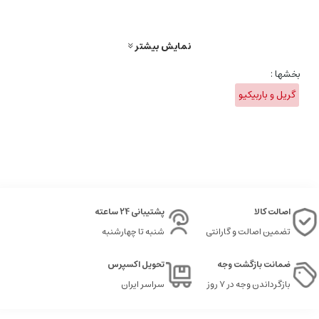
ساندویچ، ماهی، غذای دریایی، بیکن و گوشت قرمز یخ‌زده
است. همچنین
حالت دستی (Manual Mode)
با چهار سطح دما (از ۸۰ تا ۲۷۰ درجه
سانتی‌گراد) وجود دارد که به شما امکان می‌دهد برای گریل کردن انواع
نمایش بیشتر
سبزیجات، نان و سایر مواد غذایی کنترل کامل داشته باشید.
بخشها :
گریل و باربیکیو
صفحات گریل از جنس آلومینیوم دایکاست با روکش نچسب با دوام بالا
ساخته شده‌اند و به راحتی از دستگاه جدا می‌شوند. این صفحات و همچنین
سینی بزرگ جمع‌آوری چربی،
کاملاً قابل شستشو در ماشین ظرفشویی
هستند که تمیز کردن را بسیار آسان می‌کند.
ظرفیت XL این مدل با سطح
گریل حدود ۸۰۰ سانتی‌متر مربع (معادل ۴۰ × ۲۰ سانتی‌متر)
، امکان گریل
کردن همزمان حجم زیادی از مواد غذایی برای
۶ تا ۸ نفر
را فراهم می‌کند و
برای مهمانی‌ها و خانواده‌های بزرگ بسیار مناسب است.
اصالت کالا
پشتیبانی 24 ساعته
تضمین اصالت و گارانتی
شنبه تا چهارشنبه
طراحی ارگونومیک، بدنه مقاوم از جنس استیل ضدزنگ و دستگیره‌های عایق
حرارت، همگی به کیفیت، دوام و ایمنی این دستگاه می‌افزایند.
ضمانت بازگشت وجه
تحویل اکسپرس
بازگرداندن وجه در ۷ روز
سراسر ایران