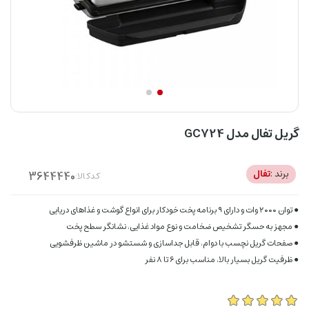
گریل تفال مدل GC724
برند :
تفال
کدکالا:
● توان ۲۰۰۰ وات و دارای ۹ برنامه پخت خودکار برای انواع گوشت و غذاهای دریایی
● مجهز به حسگر تشخیص ضخامت و نوع مواد غذایی، نشانگر سطح پخت
● صفحات گریل نچسب با دوام، قابل جداسازی و شستشو در ماشین ظرفشویی
● ظرفیت گریل بسیار بالا، مناسب برای ۶ تا ۸ نفر