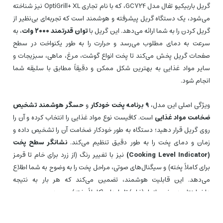
گریل باربیکیو تفال مدل GC724، که با نام تجاری OptiGrill+ XL نیز شناخته
می‌شود، یک دستگاه گریل پیشرفته و هوشمند است که تجربه‌ای بی‌نظیر از
گریل کردن را به شما ارائه می‌دهد. این گریل با
توان قدرتمند ۲۰۰۰ وات
، به
سرعت به دمای مطلوب می‌رسد و حرارت را به طور یکنواخت در سطح
صفحات گریل پخش می‌کند تا پخت انواع گوشت، مرغ، ماهی، سبزیجات و
سایر مواد غذایی به بهترین شکل ممکن و دقیقاً مطابق با سلیقه شما
انجام شود.
ویژگی اصلی این مدل،
۹ برنامه پخت خودکار
و
حسگر هوشمند تشخیص
ضخامت مواد غذایی
است. کافیست نوع مواد غذایی را انتخاب کرده و آن را
روی گریل قرار دهید؛ دستگاه به طور خودکار ضخامت آن را تشخیص داده و
زمان و دمای پخت را به طور دقیق تنظیم می‌کند.
نشانگر سطح پخت
(Cooking Level Indicator)
نیز با تغییر رنگ (از زرد برای خام تا قرمز
برای کاملاً پخته) و سیگنال‌های صوتی، مراحل پخت را به وضوح به شما اطلاع
می‌دهد. این قابلیت هوشمند، تضمین می‌کند که هر بار به نتیجه
دلخواهتان در پخت، از رار (خام) تا ول‌دان (کاملاً پخته)، برسید.
برنامه‌های پخت خودکار شامل:
گوشت قرمز، برگر، مرغ، سوسیس،