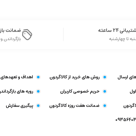
یبانی 24 ساعته
ضمانت با
به تا چهارشنبه
بازگرداندن وجه د
های ارسال
روش های خرید از کالاگردون
اهداف و تعهد‌های 
ول
حریم خصوصی کاربران
رویه های بازگرداندن
اگردون
ضمانت هفت روزه کالاگردون
پیگیری سفارش