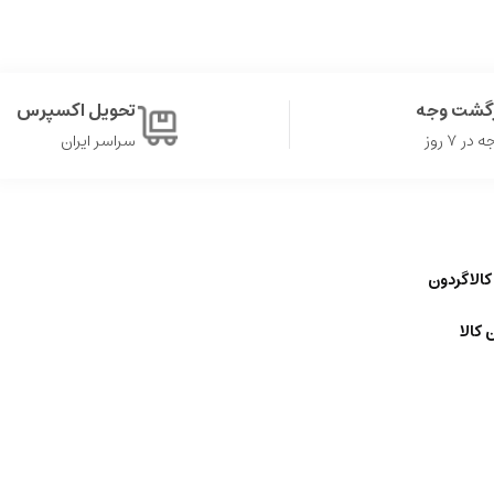
زگشت وجه
تحویل اکسپرس
ر ۷ روز
سراسر ایران
کالاگردون
 کالا