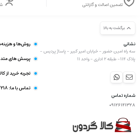
تضمین اصالت و گارانتی
شن
برگشت به بالا
نشانی
روش‌ها و هزینه‌
سه راه امین حضور - خیابان امیر کبیر - پاساژ پردیس -
پرسش های متدا
پلاک ۱۱۴- طبقه ۲ اداری - واحد ۱۱
تجربه خرید از کال
تماس با ما: 09356403218
شماره تماس
09126141328