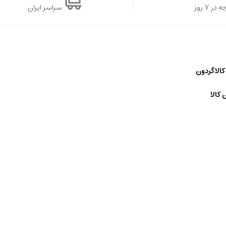
ر ۷ روز
سراسر ایران
کالاگردون
 کالا