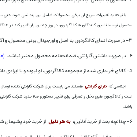
​با توجه به تغییرات سریع ارز برخی محصولات شامل این بند نمی شود. حتی 
محصول توسط تامین کنندگان به کالاگردون، در روز چندین بار تغییر کند.
در هنگام
۳- در صورت ادعای کالاگردون به اصل و اورجینال بودن محصول، ​و اگر محصول اصل نباشد.
۴- در صورت داشتن گارانتی، ضمانت‌نامه ​محصول معتبر نباشد.
(عو
۵- کالای خریداری شده از مجموعه کالاگردون، نو نبوده و یا ایرادی داشته باشد
اجناسی که
دارای گارانتی
هستند می بایست برای شرکت گارانتی کننده ارسال ش
است و کالاگردون هیچ دخل و تصرفی برای تغییر دستور و صلاحدید شرکت گارانتی کن
باشد.
۶- چنانچه بعد از خرید آنلاین،
به هر دلیل
از خرید خود پشیمان ش
می بایست قبل از آنکه کالا توسط کالاگردون برای شما ارسال شود، به واحد پشتیبانی با شماره تلفن 02171057542اطلاع دهید تا کالا ارسال نشود. چنانچه بعد از رسی