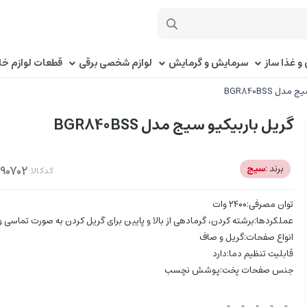
و غذا ساز
سرمایش و گرمایش
لوازم شخصی برقی
قطعات لوازم خا
ل BGR840BSS
گریل باربیکیو سیج مدل BGR840BSS
برند :
سیج
کدکالا:
توان مصرفی:۲۴۰۰ وات
عملکردها:برشته کردن، گرمادهی از بالا و پایین برای گریل کردن به صورت تماسی و 
انواع صفحات:گریل و صاف
قابلیت تنظیم دما:دارد
جنس صفحات پخت:پوشش نچسب