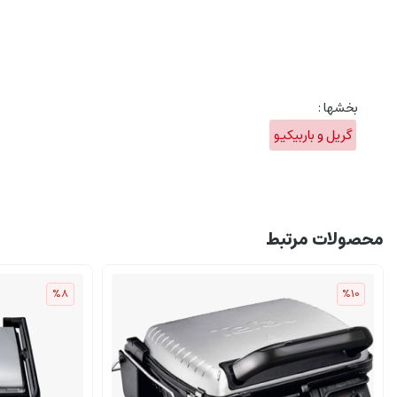
بخشها :
گریل و باربیکیو
محصولات مرتبط
%8
%10