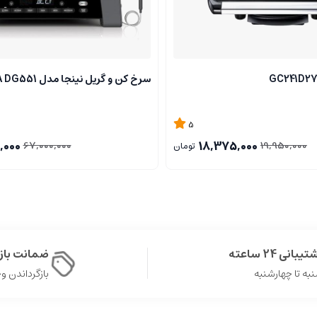
سرخ کن و گریل نینجا مدل NINJA DG551
5
,000
18,375,000
67,000,000
19,950,000
تومان
یبانی 24 ساعته
ضمانت با
به تا چهارشنبه
بازگرداندن وجه د