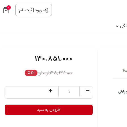
0
ورود
|
ثبت نام
نگی
130,851,000
148,491,000
تومان
%12
پارتی
افزودن به سبد