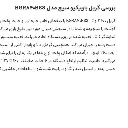
بررسی گریل باربیکیو سیج مدل BGR840BSS
جنس بدنه از استیل ضد زنگ و قابلیت شستشوی قطعات در ماشین ظرفشویی دیگر امکانات گ