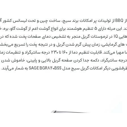
گوشت را سنجیده و شما را در سنجش میزان مورد نیاز طبخ یاری می‌کند. این میله دارای 5 تنظیم ه
نمایشگر LCD تعبیه شده بر روی دستگاه اعلام می‌کند. تعبیه سنسورهایی IQ در ترموستات گریل منجر به ت
ابعاد 260 اینچی درآمده که امکان پخت انواع غذا در یک زمان را بر
ریل سیج مدل SAGE BGR840BSS به شمار می‌آیند.