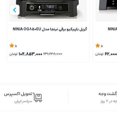
گریل باربیکیو برقی نینجا مدل NINJA OG850EU
گ
5
5
104,853,000
62,000
131,628,000
تومان
تومان
زگشت وجه
تحویل اکسپرس
ر ۷ روز
سراسر ایران