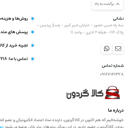
برگشت به بالا
نشانی
روش‌ها و هزینه‌
سه راه امین حضور - خیابان امیر کبیر - پاساژ پردیس -
پرسش های متدا
پلاک ۱۱۴- طبقه ۲ اداری - واحد ۱۱
تجربه خرید از کال
تماس با ما: 09356403218
شماره تماس
09126141328
درباره ما
خوشحالیم که هم اکنون در کالاگردون، دارنده نماد اعتماد الکترونیکی و عضو ا
روزه‌ی کالاگردون، حضور دارید. در این مرکز، برندهای برتر بازار، عرضه می‌شود
نم