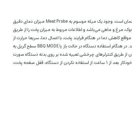
گریل 2400 واتی BGR840BSS با صفحاتی قابل جابجایی و حالت پخت باز BBQ از تولیدات پر امکانات برند سیج، ساخت چین و تحت لیسانس کشور آلمان است. وجود یک میله موسوم به Meat Probe میزان دمای دقیق
وشمند برای انواع گوشت اعم از گوشت گاو، بره، خوک، مرغ و ماهی می‌باشد و اطلاعات مربوط به میزان پخت را از طریق
شخیص دمای صفحات پخت شده که در مواقع کاهش دما در هنگام فرایند پخت، با اعمال دما، سریعا حرارت از
دست رفته را جبران می‌کند. همچنین گرمای بالا و پایدار ناشی از المنت های گرمایشی، زمان پیش گرم شدن گریل و در نتیجه پخت را تسریع می‌بخشد. در هنگام استفاده دستگاه در حالت باز یا BBQ MODE سطح گریل به
ای شما مهیا می‌کند. قابلیت تنظیم دما از 160 تا 230 درجه سانتیگراد و تنظیمات زمان از طریق کنترلرهای چرخشی تعبیه شده بر روی بدنه دستگاه صورت
می‌گیرد. قابلیت تنظیم ارتفاع دستگاه در 6 حالت مختلف، 160 تا 230 درجه سانتیگراد، دکمه جدا کردن صفحه گریل بالایی و پایینی، خاموش شدن خودکار بعد از 1 ساعت از استفاده نکردن از دستگاه، قفل صفحه پخت،