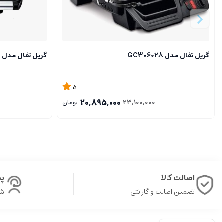
گریل تفال مدل GC306028
گریل تفال مدل GC241D27
5
20,895,000
23,100,000
تومان
اصالت کالا
پشت
تضمین اصالت و گارانتی
شن