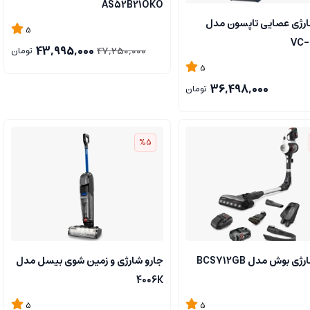
AS52B21OKO
ارژی عصایی تاپسون مدل
5
VC-
43,995,000
47,250,000
تومان
5
36,498,000
تومان
%5
ی بوش مدل BCS712GB
جارو شارژی و زمین شوی بیسل مدل
4006K
5
5