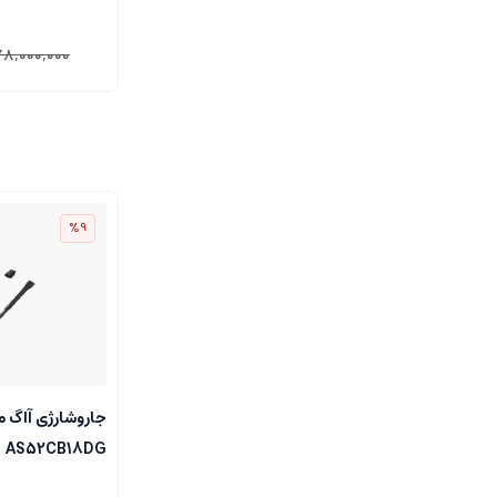
78,000,000
%9
AS52CB18DG