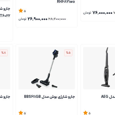
RH6821wo
جارو ش
5
76,000,000
تومان
T6022
26,900,000
28,400,000
تومان
%8
%5
جاروشارژی آاگ مدل AEG
جارو شارژی بوش مدل BBS611GB
جارو شارژ
5
5