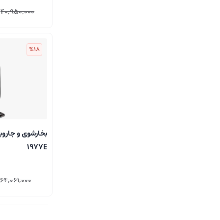
40,950,000
%18
بخارشوی و جارو
1977E
64,061,000