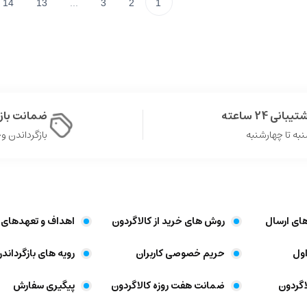
14
13
...
3
2
1
یبانی 24 ساعته
ضمانت با
به تا چهارشنبه
بازگرداندن وجه د
های ارسال
روش های خرید از کالاگردون
اهداف و تعهد‌های 
ول
حریم خصوصی کاربران
رویه های بازگرداندن
اگردون
ضمانت هفت روزه کالاگردون
پیگیری سفارش