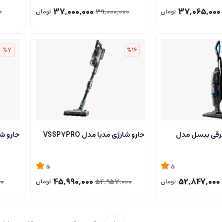
37,000,000
37,065,000
0
39,000,000
تومان
تومان
%7
%16
برقی بیسل مدل
جارو شارژی مدیا مدل VSSP7PRO
جارو شار
5
5
45,990,000
52,847,000
00
54,957,000
تومان
تومان