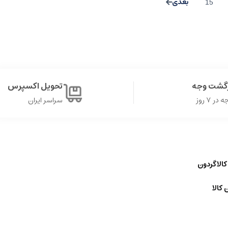
15
زگشت وجه
تحویل اکسپرس
ر ۷ روز
سراسر ایران
کالاگردون
 کالا