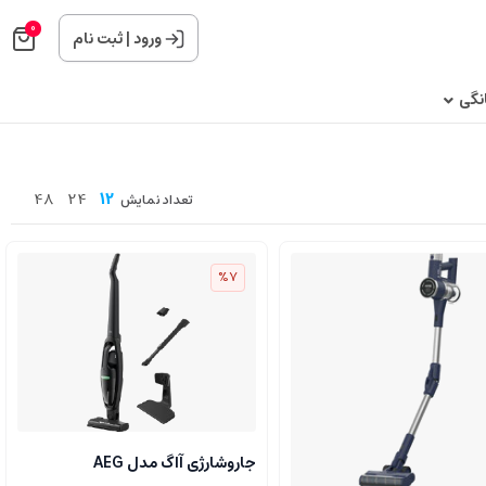
0
ورود
|
ثبت نام
نگی
48
24
12
تعداد نمایش
%7
جاروشارژی آاگ مدل AEG