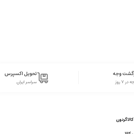
زگشت وجه
تحویل اکسپرس
ر ۷ روز
سراسر ایران
کالاگردون
 کالا