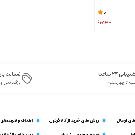
5
ناموجود
یبانی 24 ساعته
ضمانت با
به تا چهارشنبه
بازگرداندن وجه د
های ارسال
روش های خرید از کالاگردون
اهداف و تعهد‌های 
ول
حریم خصوصی کاربران
رویه های بازگرداندن