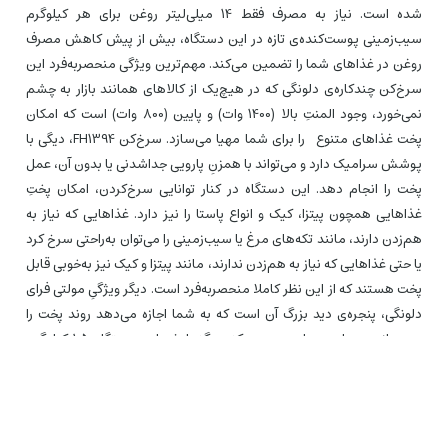
شده است. نیاز به مصرف فقط 14 میلی‌لیتر روغن برای هر کیلوگرم
سیب‌زمینی پوست‌کنده‌ی تازه در این دستگاه، بیش از پیش کاهش مصرف
روغن در غذاهای شما را تضمین می‌کند. مهم‌ترین ویژگی منحصربه‌فرد این
سرخ‌کن چندکاره‌ی دلونگی که در هیچ‌یک از کالاهای همانند بازار به چشم
نمی‌خورد، وجود المنتِ بالا (1400 وات) و پایین (800 وات) است که امکان
پخت غذاهای متنوع را برای شما مهیا می‌سازد. سرخ‌کن FH1394، دیگی با
پوشش سرامیک دارد و می‌تواند با همزنِ پارویی جداشدنی یا بدون آن، عمل
پخت را انجام دهد. این دستگاه در کنار توانایی سرخ‌کردن، امکان پختِ
غذاهایی همچون پیتزا، کیک و انواع پاستا را نیز دارد. غذاهایی که نیاز به
هم‌زدن دارند، مانند تکه‌های مرغ یا سیب‌زمینی را می‌توان به‌راحتی سرخ کرد
یا حتی غذاهایی که نیاز به هم‌زدن ندارند، مانند پیتزا و کیک نیز به‌خوبی قابل
پخت هستند که از این نظر کاملا منحصربه‌فرد است. دیگر ویژگیِ مولتی فرای
دلونگی، پنجره‌ی دید بزرگ آن است که به شما اجازه می‌دهد روند پخت را
بدون ازدست‌دادن حرارت بررسی کنید. گنجایش این دستگاه 1.5 کیلوگرم
برای سیب‌زمینی فریز شده و 1.7 کیلوگرم برای سیب‌زمینی تازه پوست‌کنده
است. ظرف پخت گرد بوده و دستگیره هم برای آن در نظر گرفته شده است.
روی ظرف از روکش سرامیکی بهره می‌برد. روی سرخ‌کن چندکاره دلونگی مدل
FH1394 یک نمایشگر و در کنار آن، دکمه‌های کنترلی تعبیه شده است تا کار