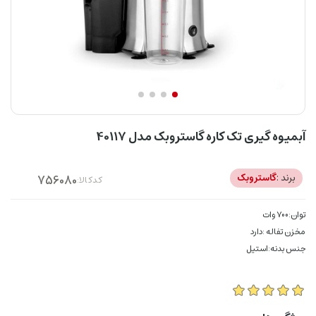
آبمیوه گیری تک کاره گاستروبک مدل 40117
برند :
گاستروبک
کدکالا:
توان:700 وات
مخزن تفاله :دارد
جنس بدنه:استیل