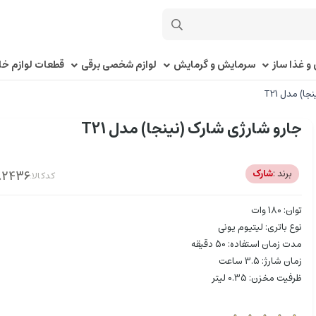
و غذا ساز
سرمایش و گرمایش
لوازم شخصی برقی
قطعات لوازم خا
ا) مدل T21
جارو شارژی شارک (نینجا) مدل T21
برند :
شارک
کدکالا:
توان: 180 وات
نوع باتری: لیتیوم یونی
مدت زمان استفاده: 50 دقیقه
زمان شارژ: 3.5 ساعت
ظرفیت مخزن: 0.35 لیتر