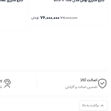
جارو شارژی بوش مدل BCS931GB
جارو شارژی عصایی رو
76,000,000
78,000,000
تومان
اصالت کالا
پشت
تضمین اصالت و گارانتی
شن
برگشت به بالا