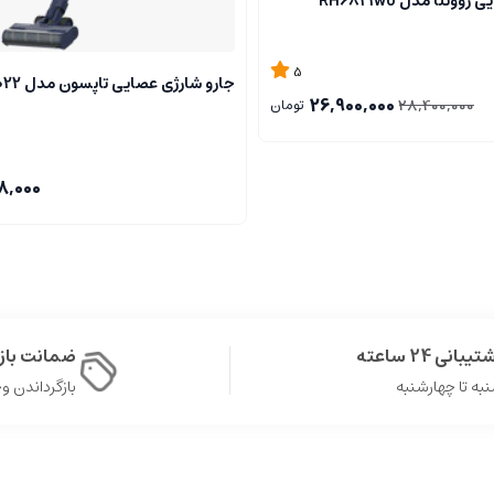
ونتا مدل RH6821wo
5
جارو شارژی عصایی تاپسون مدل VC-T6022
26,900,000
28,400,000
تومان
8,000
یبانی 24 ساعته
ضمانت با
به تا چهارشنبه
بازگرداندن وجه د