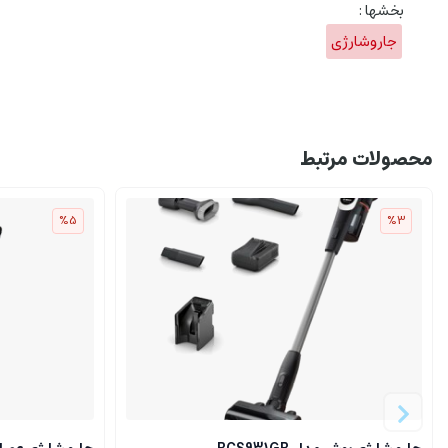
بخشها :
جاروشارژی
محصولات مرتبط
%5
%3