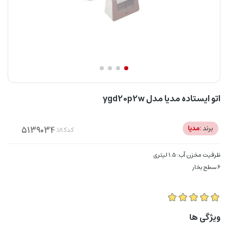
اتو ایستاده مدیا مدل ygd20p2w
برند :
مدیا
کدکالا:
ظرفیت مخزن آب: 1.5 لیتری
6 سطح بخار
ویژگی ها