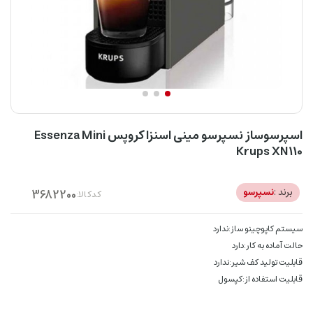
اسپرسوساز نسپرسو مینی اسنزا کروپس Essenza Mini
Krups XN110
برند :
نسپرسو
کدکالا:
سیستم کاپوچینو ساز:ندارد
حالت آماده به کار:دارد
قابلیت تولید کف شیر:ندارد
قابلیت استفاده از:کپسول