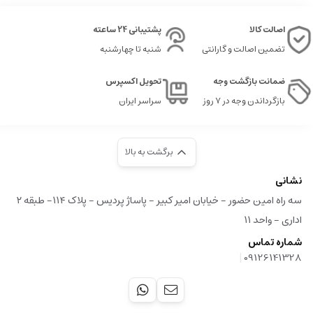
اصالت کالا
پشتیبانی 24 ساعته
تضمین اصالت و گارانتی
شنبه تا چهارشنبه
ضمانت بازگشت وجه
تحویل اکسپرس
بازگرداندن وجه در ۷ روز
سراسر ایران
برگشت به بالا
نشانی
سه راه امین حضور - خیابان امیر کبیر - پاساژ پردیس - پلاک ۱۱۴- طبقه ۲
اداری - واحد ۱۱
شماره تماس
|
09126141328