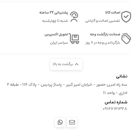
اصالت کالا
پشتیبانی 24 ساعته
تضمین اصالت و گارانتی
شنبه تا چهارشنبه
ضمانت بازگشت وجه
تحویل اکسپرس
بازگرداندن وجه در ۷ روز
سراسر ایران
برگشت به بالا
نشانی
سه راه امین حضور - خیابان امیر کبیر - پاساژ پردیس - پلاک ۱۱۴- طبقه ۲
اداری - واحد ۱۱
شماره تماس
|
09126141328