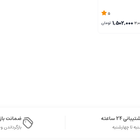
5
1,502,000
2,
تومان
یبانی 24 ساعته
ضمانت با
به تا چهارشنبه
بازگرداندن وجه د