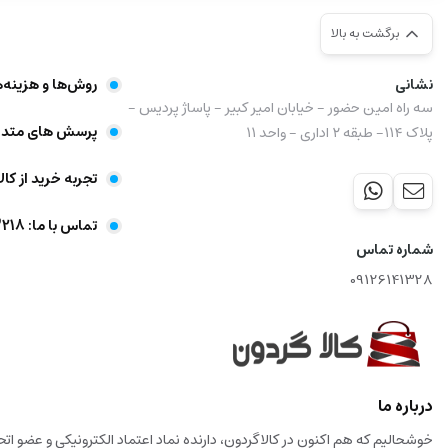
برگشت به بالا
نشانی
روش‌ها و هزینه‌
سه راه امین حضور - خیابان امیر کبیر - پاساژ پردیس -
پرسش های متدا
پلاک ۱۱۴- طبقه ۲ اداری - واحد ۱۱
تجربه خرید از کال
تماس با ما: 09356403218
شماره تماس
09126141328
درباره ما
خوشحالیم که هم اکنون در کالاگردون، دارنده نماد اعتماد الکترونیکی و عضو ا