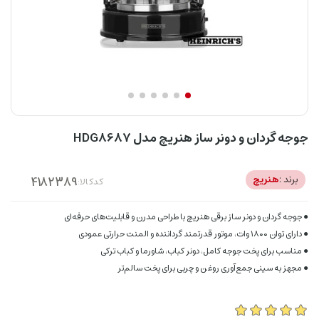
جوجه گردان و دونر ساز هنریچ مدل HDG8687
برند :
هنریچ
کدکالا:
● جوجه گردان و دونر ساز برقی هنریچ با طراحی مدرن و قابلیت‌های حرفه‌ای
● دارای توان ۱۸۰۰ وات، موتور قدرتمند گرداننده و المنت حرارتی عمودی
● مناسب برای پخت جوجه کامل، دونر کباب، شاورما و کباب ترکی
● مجهز به سینی جمع‌آوری روغن و چربی برای پخت سالم‌تر