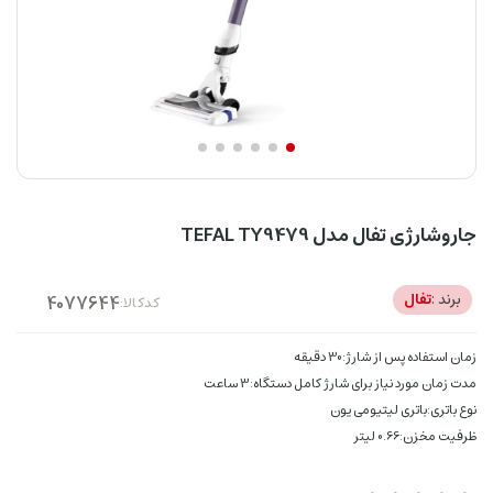
جاروشارژی تفال مدل TEFAL TY9479
برند :
تفال
کدکالا:
زمان استفاده پس از شارژ:30 دقیقه
مدت زمان مورد نیاز برای شارژ کامل دستگاه:3 ساعت
نوع باتری:باتری لیتیومی یون
ظرفیت مخزن:0.66 لیتر