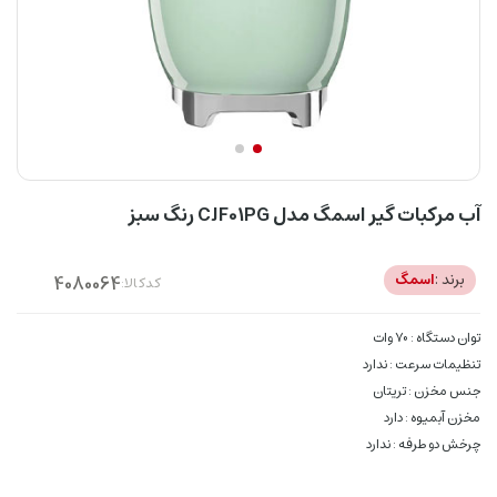
آب مرکبات گیر اسمگ مدل CJF01PG رنگ سبز
برند :
اسمگ
کدکالا:
توان دستگاه : 70 وات
تنظیمات سرعت : ندارد
جنس مخزن : تریتان
مخزن آبمیوه : دارد
چرخش دو طرفه : ندارد