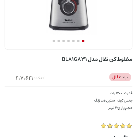
مخلوط کن تفال مدل BL81G831
برند :
تفال
کدکالا:
قدرت : 1200 وات
جنس تیغه:استیل ضد زنگ
حجم پارچ:2 لیتر