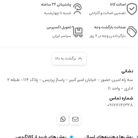
اصالت کالا
پشتیبانی 24 ساعته
تضمین اصالت و گارانتی
شنبه تا چهارشنبه
ضمانت بازگشت وجه
تحویل اکسپرس
بازگرداندن وجه در ۷ روز
سراسر ایران
برگشت به بالا
نشانی
سه راه امین حضور - خیابان امیر کبیر - پاساژ پردیس - پلاک ۱۱۴- طبقه ۲
اداری - واحد ۱۱
شماره تماس
|
09126141328
روش‌ها و هزینه‌های ارسال
روش های خرید از کالاگردون