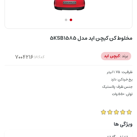
مخلوط کن کیچن اید مدل 5KSB1585
برند :
کیچن اید
کدکالا:
ظرفیت: 1.75 لیتر
یخ خردکن: دارد
جنس ظرف: پلاستیک
توان: 550 وات
ویژگی ها