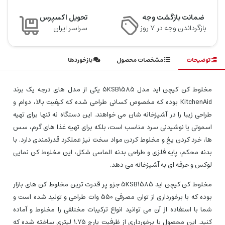
ضمانت بازگشت وجه
تحویل اکسپرس
بازگرداندن وجه در ۷ روز
سراسر ایران
توضیحات
مشخصات محصول
بازخوردها
مخلوط کن کیچن اید مدل 5KSB1585 یکی از مدل‌ های درجه یک برند
KitchenAid بوده که مخصوص کسانی طراحی شده که کیفیت بالا، دوام و
طراحی زیبا را در آشپزخانه‌ شان می‌ خواهند. این دستگاه نه تنها برای تهیه
اسموتی یا نوشیدنی سرد مناسب است، بلکه برای تهیه غذا های گرم، سس‌
ها، خرد کردن یخ و مخلوط کردن مواد سخت نیز عملکرد قدرتمندی دارد. با
بدنه محکم، پایه فلزی و طراحی بدنه‌ الماسی شکل، این مخلوط‌ کن نمایی
لوکس و حرفه‌ ای به آشپزخانه می‌ دهد.
مخلوط کن کیچن اید 5KSB1585 جزو پر قدرت ترین مخلوط کن های بازار
بوده که با برخورداری از توان مصرفی 550 وات طراحی و تولید شده است و
شما با استفاده از آن می توانید انواع ترکیبات مختلفی را مخلوط و آماده
کنید. این محصول با برخورداری از ظرفیت پارچ 1.75 لیتری ساخته شده که