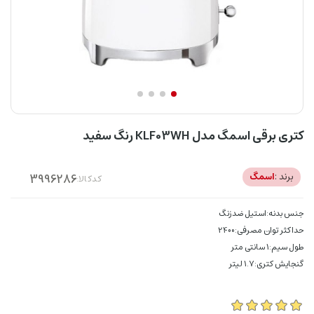
کتری برقی اسمگ مدل KLF03WH رنگ سفید
برند :
اسمگ
کدکالا:
جنس بدنه:استیل ضدزنگ
حداکثر توان مصرفی:2400
طول سیم:1 سانتی متر
گنجایش کتری:1.7 لیتر