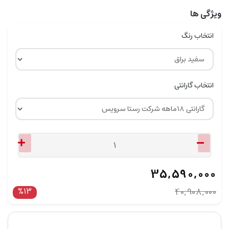
ویژگی ها
انتخاب رنگ
انتخاب گارانتی
35,590,000
%13
40,908,000