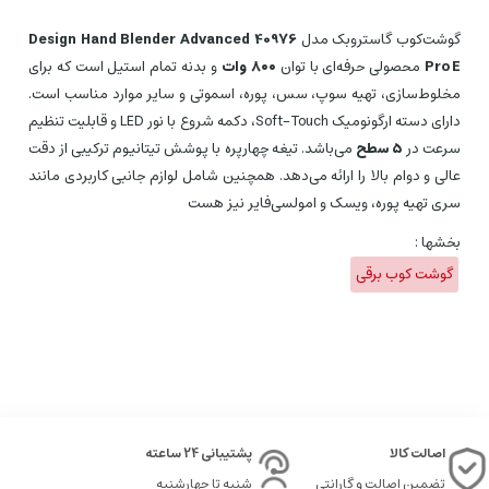
گوشت‌کوب گاستروبک مدل
40976 Design Hand Blender Advanced
Pro E
محصولی حرفه‌ای با توان
۸۰۰ وات
و بدنه تمام استیل است که برای
مخلوط‌سازی، تهیه سوپ، سس، پوره، اسموتی و سایر موارد مناسب است.
دارای دسته ارگونومیک Soft‑Touch، دکمه شروع با نور LED و قابلیت تنظیم
سرعت در
۵ سطح
می‌باشد. تیغه چهارپره با پوشش تیتانیوم ترکیبی از دقت
عالی و دوام بالا را ارائه می‌دهد. همچنین شامل لوازم جانبی کاربردی مانند
سری تهیه پوره، ویسک و امولسی‌فایر نیز هست
بخشها :
گوشت کوب برقی
اصالت کالا
پشتیبانی 24 ساعته
تضمین اصالت و گارانتی
شنبه تا چهارشنبه