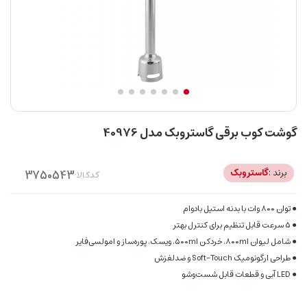
گوشت کوب برقی گاستروبک مدل 40976
برند :
گاستروبک
کدکالا:
● توان ۸۰۰ وات با بدنه استیل بادوام
● ۵ سرعت قابل تنظیم برای کنترل بهتر
● شامل لیوان ۸۰۰‌ml، خردکن ۵۰۰‌ml، ویسک، پوره‌ساز و امولسی‌فایر
● طراحی ارگونومیک Soft-Touch و ضدلغزش
● LED آبی و قطعات قابل شست‌وشو