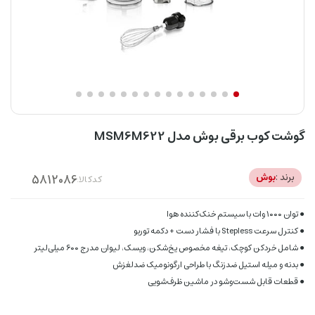
گوشت کوب برقی بوش مدل MSM6M622
برند :
بوش
کدکالا:
● توان ۱۰۰۰ وات با سیستم خنک‌کننده هوا
● کنترل سرعت Stepless با فشار دست + دکمه توربو
● شامل خردکن کوچک، تیغه مخصوص یخ‌شکن، ویسک، لیوان مدرج ۶۰۰ میلی‌لیتر
● بدنه و میله استیل ضدزنگ با طراحی ارگونومیک ضدلغزش
● قطعات قابل شست‌وشو در ماشین ظرف‌شویی