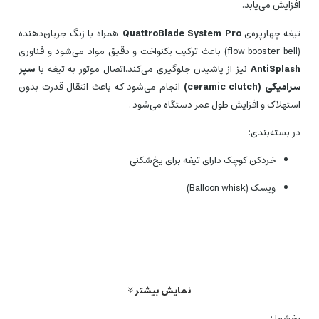
افزایش می‌یابد.
تیغه چهارپره‌ی
QuattroBlade System Pro
همراه با زنگ جریان‌دهنده
(flow booster bell) باعث ترکیب یکنواخت و دقیق مواد می‌شود و فناوری
AntiSplash
نیز از پاشیدن جلوگیری می‌کند.اتصال موتور به تیغه با
سپر
سرامیکی (ceramic clutch)
انجام می‌شود که باعث انتقال قدرت بدون
استهلاک و افزایش طول عمر دستگاه می‌شود .
در بسته‌بندی:
خردکن کوچک دارای تیغه برای یخ‌شکنی
ویسک (Balloon whisk)
لیوان مدرج حدود ۶۰۰ میلی‌لیتر
تمام اجزاء پلاستیکی (BPA‑free) بوده و قابل شست‌وشو در ماشین
ظرف‌شویی هستند.
وزن دستگاه حدود
۱.۴ کیلوگرم
و ابعاد آن تقریبی
۳۹۵ × ۶۰ × ۷۸ میلی‌متر است. سیم برق تقریباً
۱.۴ متر
طول دارد
نمایش بیشتر
بخشها :