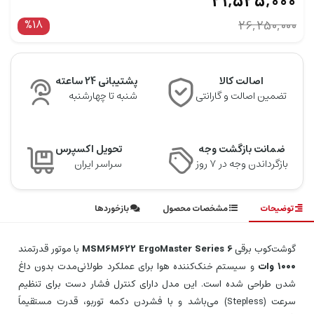
21,525,000
%18
26,250,000
اصالت کالا
پشتیبانی 24 ساعته
تضمین اصالت و گارانتی
شنبه تا چهارشنبه
ضمانت بازگشت وجه
تحویل اکسپرس
بازگرداندن وجه در ۷ روز
سراسر ایران
توضیحات
مشخصات محصول
بازخوردها
گوشت‌کوب برقی
MSM6M622 ErgoMaster Series 6
با موتور قدرتمند
۱۰۰۰ وات
و سیستم خنک‌کننده هوا برای عملکرد طولانی‌مدت بدون داغ
شدن طراحی شده است. این مدل دارای کنترل فشار دست برای تنظیم
سرعت (Stepless) می‌باشد و با فشردن دکمه توربو، قدرت مستقیماً