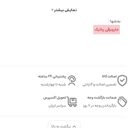
نمایش بیشتر
Ecovacs N20 Pro Plus به یک مخزن آب با ظرفیت 180 میلی‌لیتر مجهز شده
است که به آن اجازه می‌دهد تا تی‌کشی مؤثری را در تمامی بخش‌های خانه
بخشها :
انجام دهد. این مخزن آب با حجم مناسبی که دارد، امکان تی‌کشی مساحت
جاروبرقی رباتیک
بزرگی از خانه را با یک بار پر کردن فراهم می‌کند. همچنین، سیستم
هوشمند مدیریت آب این جارو رباتیک، از هدررفت آب جلوگیری می‌کند و
فقط به میزان لازم، آب را برای تی‌کشی به کار می‌برد.
اصالت کالا
پشتیبانی 24 ساعته
تضمین اصالت و گارانتی
شنبه تا چهارشنبه
ضمانت بازگشت وجه
تحویل اکسپرس
بازگرداندن وجه در ۷ روز
سراسر ایران
برگشت به بالا