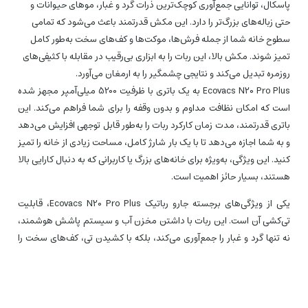
پاسکال، توانایی جمع‌آوری کوچک‌ترین ذرات گرد و غبار، موهای حیوانات و
حتی زباله‌های بزرگ‌تر را دارد. این مکش قدرتمند باعث می‌شود که تمامی
سطوح خانه شما از جمله فرش‌ها، موکت‌ها و کف‌های سخت به‌طور کامل
تمیز شوند. مکش بالا، این ربات را به ابزاری بی‌رقیب در مقابله با کثیفی‌های
روزمره تبدیل می‌کند و نتایجی چشمگیر را به ارمغان می‌آورد.
Ecovacs N20 Pro Plus به یک باتری با ظرفیت 5200 میلی‌آمپر مجهز شده
است که امکان نظافت مداوم و بدون وقفه را برای شما فراهم می‌کند. این
باتری قدرتمند، مدت زمان کارکرد ربات را به‌طور قابل توجهی افزایش می‌دهد
و به شما اجازه می‌دهد تا با یک بار شارژ کامل، مساحت زیادی از خانه را تمیز
کنید. این ویژگی، به‌ویژه برای خانه‌های بزرگ یا کاربرانی که به دنبال کارایی بالا
هستند، بسیار حائز اهمیت است.
یکی از ویژگی‌های برجسته جارو رباتیک Ecovacs N20 Pro Plus، قابلیت
تی‌کشی آن است. این ربات با داشتن مخزن آب و سیستم پاشش هوشمند،
نه تنها گرد و غبار را جمع‌آوری می‌کند، بلکه با کشیدن تی، کف‌های سخت را
نیز به‌صورت کامل تمیز می‌کند. این قابلیت، تمیزی خانه شما را به سطحی
بی‌نظیر می‌رساند و کف‌ها را درخشان و بدون لکه به جا می‌گذارد. ترکیب
مکش قدرتمند و تی‌کشی، تضمین می‌کند که هیچ گوشه‌ای از خانه شما
نادیده نماند.