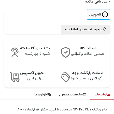
0
عدد باقی مانده
ناموجود
موجود شد به من اطلاع بده
اصالت کالا
پشتیبانی 24 ساعته
تضمین اصالت و گارانتی
شنبه تا چهارشنبه
ضمانت بازگشت وجه
تحویل اکسپرس
بازگرداندن وجه در ۷ روز
سراسر ایران
توضیحات
مشخصات محصول
بازخوردها
جارو رباتیک Ecovacs N20 Pro Plus با قدرت مکش فوق‌العاده 8000