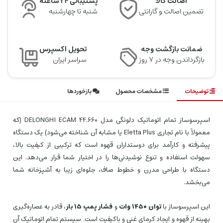
اصالت کالا
پشتیبانی 24 ساعته
تضمین اصالت و گارانتی
شنبه تا چهارشنبه
ضمانت بازگشت وجه
تحویل اکسپرس
بازگرداندن وجه در ۷ روز
سراسر ایران
توضیحات
مشخصات محصول
بازخوردها
اسپرسوساز تمام اتوماتیک دلونگی مدل DELONGHI ECAM 44.660 (که
معمولاً با نام تجاری Eletta Plus یا مشابه آن شناخته می‌شود) یک دستگاه
پیشرفته و کارآمد برای دوستداران قهوه است که ترکیبی از کیفیت بالا،
سهولت استفاده و تنوع نوشیدنی‌ها را در اختیار شما قرار می‌دهد. این
دستگاه با طراحی مدرن و خطوط صاف، جلوه‌ای زیبا به آشپزخانه شما
می‌بخشد.
این اسپرسوساز با
توان ۱۴۵۰ وات
و
فشار پمپ ۱۵ بار
، قادر به عصاره‌گیری
بهینه از قهوه و ایجاد کرمای غنی و باکیفیت است. سیستم تمام اتوماتیک آن