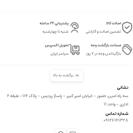
اسپرسو (Espresso)
قهوه (Coffee)
قابلیت تهیه آب جوش برای چای و دمنوش
اصالت کالا
پشتیبانی 24 ساعته
قابلیت تهیه شیر داغ
تضمین اصالت و گارانتی
شنبه تا چهارشنبه
ضمانت بازگشت وجه
تحویل اکسپرس
آسیاب مخروطی فولادی یکپارچه (Integrated Grinder with
بازگرداندن وجه در ۷ روز
سراسر ایران
13 Settings):
آسیاب بادوام با ۱۳ درجه تنظیم زبری پودر قهوه،
امکان آسیاب کردن دقیق دانه‌های قهوه برای بهترین
عصاره‌گیری را فراهم می‌کند.
برگشت به بالا
قابلیت استفاده از پودر قهوه:
علاوه بر دان قهوه، می‌توانید از
نشانی
پودر قهوه از پیش آسیاب شده نیز استفاده کنید.
سه راه امین حضور - خیابان امیر کبیر - پاساژ پردیس - پلاک ۱۱۴- طبقه ۲
صفحه نمایش LCD دو خطی با کنترل پنل لمسی:
رابط
اداری - واحد ۱۱
کاربری ساده و کارآمد که به شما امکان می‌دهد به راحتی
شماره تماس
نوشیدنی‌ها را انتخاب و تنظیمات را انجام دهید.
|
09126141328
مخزن آب بزرگ:
مخزن ۲ لیتری آب برای تهیه چندین فنجان
قهوه بدون نیاز به پر کردن مکرر.