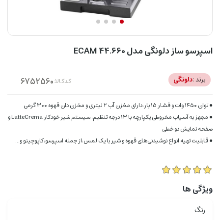
اسپرسو ساز دلونگی مدل ECAM 44.660
برند :
دلونگی
کدکالا:
● توان ۱۴۵۰ وات و فشار ۱۵ بار،دارای مخزن آب ۲ لیتری و مخزن دان قهوه ۳۰۰ گرمی
● مجهز به آسیاب مخروطی یکپارچه با ۱۳ درجه تنظیم، سیستم شیر خودکار LatteCrema و
صفحه نمایش دو خطی
● قابلیت تهیه انواع نوشیدنی‌های قهوه و شیر با یک لمس،از جمله اسپرسو،کاپوچینو و...
ویژگی ها
رنگ