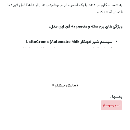
به شما امکان می‌دهد با یک لمس، انواع نوشیدنی‌ها را از دانه کامل قهوه تا
فنجان آماده کنید.
ویژگی‌های برجسته و منحصر به فرد این مدل:
سیستم شیر خودکار LatteCrema (Automatic Milk
System):
این سیستم پیشرفته به طور خودکار شیر را بخاردهی
و کف می‌کند تا کف شیری ایده‌آل با غلظت و دمای مناسب برای
کاپوچینو، لاته ماکیاتو و سایر نوشیدنی‌های شیری را تنها با یک
لمس ایجاد کند. مخزن شیر قابل جدا شدن و قابلیت شستشو
در ماشین ظرفشویی، نگهداری آن را بسیار آسان می‌کند.
نمایش بیشتر
تنوع نوشیدنی‌ها با یک لمس:
قابلیت تهیه نوشیدنی‌های
محبوب مانند:
بخشها :
کاپوچینو (Cappuccino)
اسپرسوساز
لاته ماکیاتو (Latte Macchiato)
قهوه لاته (Caffelatte)