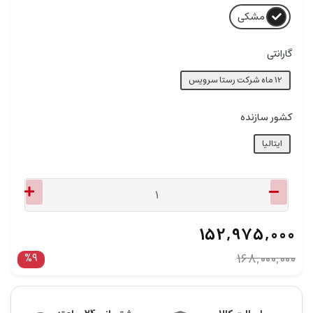
مشکی
گارانتی
12 ماه شرکت رستا سرویس
کشور سازنده
ایتالیا
152,975,000
%9
168,000,000