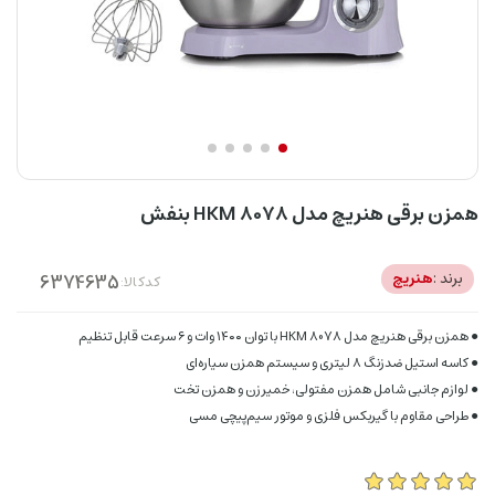
همزن برقی هنریچ مدل HKM 8078 بنفش
برند :
هنریچ
کدکالا:
● همزن برقی هنریچ مدل HKM 8078 با توان ۱۴۰۰ وات و ۶ سرعت قابل تنظیم
● کاسه استیل ضدزنگ ۸ لیتری و سیستم همزن سیاره‌ای
● لوازم جانبی شامل همزن مفتولی، خمیرزن و همزن تخت
● طراحی مقاوم با گیربکس فلزی و موتور سیم‌پیچی مسی