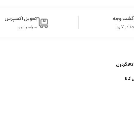
زگشت وجه
تحویل اکسپرس
ر ۷ روز
سراسر ایران
کالاگردون
 کالا