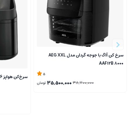
سرخ کن آاگ با جوجه گردان مدل AEG XXL
AAF۱۲B ۸۰۰۰
5
سرخ‌کن هواپز 6 لیتری تاپسون مدل AF-T1065
35,500,000
38,700,000
تومان