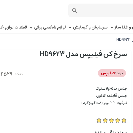
و غذا ساز
سرمایش و گرمایش
لوازم شخصی برقی
قطعات لوازم خا
H
سرخ کن فیلیپس مدل HD9623
برند :
فیلیپس
کدکالا:
جنس بدنه:پلاستیک
جنس قابلمه:تفلون
ظرفیت:2.2 لیتر (0.8 کیلوگرم)
0
عدد باقی مانده