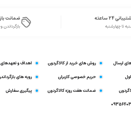
یبانی 24 ساعته
ضمانت با
به تا چهارشنبه
بازگرداندن وجه د
های ارسال
روش های خرید از کالاگردون
اهداف و تعهد‌های 
ول
حریم خصوصی کاربران
رویه های بازگرداندن
اگردون
ضمانت هفت روزه کالاگردون
پیگیری سفارش