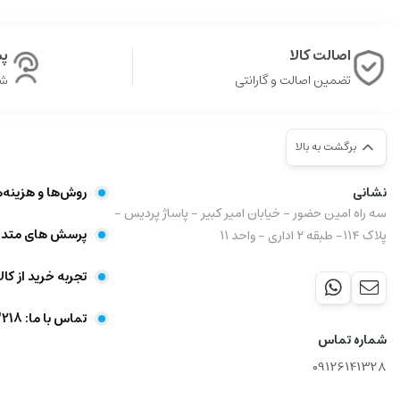
اصالت کالا
پشت
تضمین اصالت و گارانتی
شن
برگشت به بالا
نشانی
روش‌ها و هزینه‌
سه راه امین حضور - خیابان امیر کبیر - پاساژ پردیس -
پرسش های متدا
پلاک ۱۱۴- طبقه ۲ اداری - واحد ۱۱
تجربه خرید از کال
تماس با ما: 09356403218
شماره تماس
09126141328