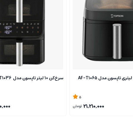
سرخ‌کن 10 لیتر تاپسون مدل AF-T1036
5
0,000
21,210,000
تومان