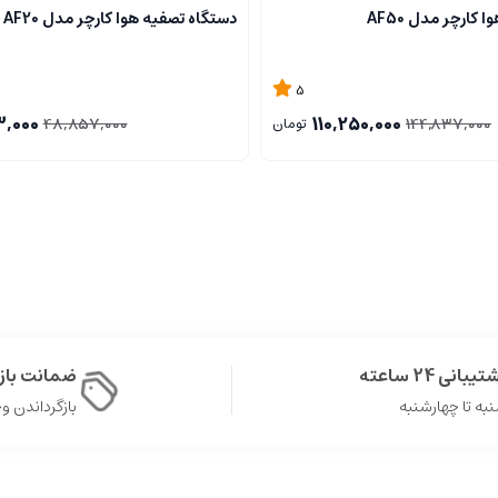
کارچر مدل AF50
دستگاه تصفیه هوا کارچر مدل AF20
5
3,000
110,250,000
48,857,000
144,837,000
تومان
یبانی 24 ساعته
ضمانت با
به تا چهارشنبه
بازگرداندن وجه د