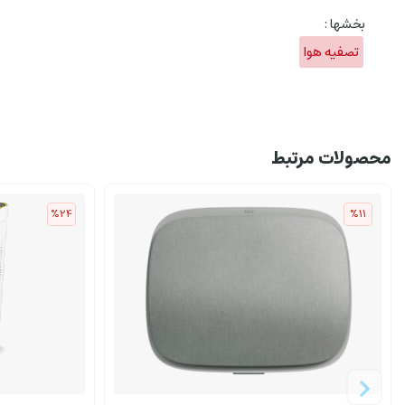
بخشها :
تصفیه هوا
محصولات مرتبط
%24
%11