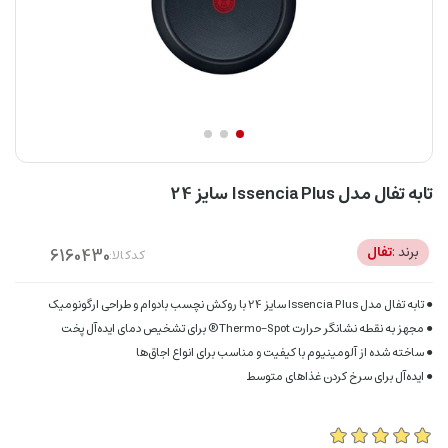
تابه تفال مدل Issencia Plus سایز 24
برند :
تفال
کدکالا:
● تابه تفال مدل Issencia Plus سایز 24 با روکش نچسب بادوام و طراحی ارگونومیک
● مجهز به نقطه نشانگر حرارت Thermo-Spot® برای تشخیص دمای ایده‌آل پخت
● ساخته شده از آلومینیوم با کیفیت و مناسب برای انواع اجاق‌ها
● ایده‌آل برای سرخ کردن غذاهای متوسط