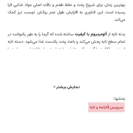
بهترین زمان برای شروع پخت و حفظ طعم و بافت اصلی مواد غذایی فرا
رسیده است. این فناوری به افزایش طول عمر روکش نچسب نیز کمک
می‌کند.
بدنه تابه از
آلومینیوم با کیفیت
ساخته شده که گرما را به طور یکنواخت در
تمام سطح تابه پخش می‌کند و باعث پخت یکدست غذا می‌شود. دسته تابه
از جنس باکالیت، ارگونومیک و عایق حرارت است و استفاده ایمن و راحت را
تضمین می‌کند. این تابه برای انواع اجاق‌های گازی، برقی و سرامیکی مناسب
است (توجه داشته باشید که سری Issencia Plus معمولاً با اجاق‌های القایی
سازگار نیست). سایز 24 این تابه، آن را برای تهیه وعده‌های غذایی دو تا سه
نفره، سرخ کردن انواع گوشت، مرغ، ماهی، و تفت دادن سبزیجات ایده‌آل
ساخته است.
نمایش بیشتر
بخشها :
سرویس قابلمه و تابه