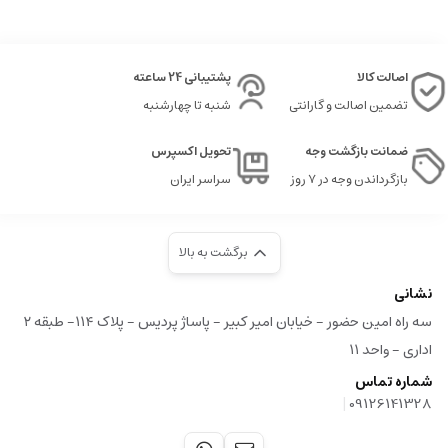
اصالت کالا
پشتیبانی 24 ساعته
تضمین اصالت و گارانتی
شنبه تا چهارشنبه
ضمانت بازگشت وجه
تحویل اکسپرس
بازگرداندن وجه در ۷ روز
سراسر ایران
برگشت به بالا
نشانی
سه راه امین حضور - خیابان امیر کبیر - پاساژ پردیس - پلاک ۱۱۴- طبقه ۲
اداری - واحد ۱۱
شماره تماس
|
09126141328