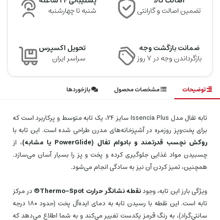
اصالت کالا
پشتیبانی 24 ساعته
تضمین اصالت و گارانتی
شنبه تا چهارشنبه
ضمانت بازگشت وجه
تحویل اکسپرس
بازگرداندن وجه در ۷ روز
سراسر ایران
توضیحات
مشخصات محصول
بازخوردها
تابه تفال مدل Issencia Plus سایز 24، یک تابه متوسط و پرکاربرد است که
برای پخت‌وپز روزمره در آشپزخانه‌های مدرن طراحی شده است. این تابه با
روکش نچسب قدرتمند و بادوام تفال (PowerGlide یا مشابه)
، از
چسبیدن مواد غذایی جلوگیری کرده و پخت و پز را بسیار آسان می‌سازد.
همچنین، تمیز کردن آن نیز به سادگی انجام می‌شود.
ویژگی بارز این تابه، وجود
نقطه نشانگر حرارت Thermo-Spot®
در مرکز
تابه است. این نقطه با رسیدن تابه به دمای ایده‌آل پخت (حدود ۱۸۰ درجه
سانتی‌گراد)، به رنگ قرمز یکدست تغییر می‌کند و به شما اطلاع می‌دهد که