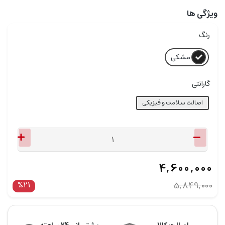
ویژگی ها
رنگ
مشکی
گارانتی
اصالت سلامت و فیزیکی
4,600,000
%21
5,849,000