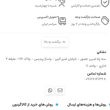
تضمین اصالت و گارانتی
شنبه تا چهارشنبه
ضمانت بازگشت وجه
تحویل اکسپرس
بازگرداندن وجه در ۷ روز
سراسر ایران
برگشت به بالا
نشانی
سه راه امین حضور - خیابان امیر کبیر - پاساژ پردیس - پلاک ۱۱۴- طبقه ۲
اداری - واحد ۱۱
شماره تماس
|
09126141328
روش‌ها و هزینه‌های ارسال
روش های خرید از کالاگردون