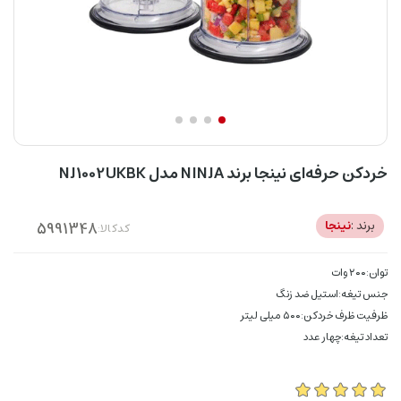
خردکن حرفه‌ای نینجا برند NINJA مدل NJ1002UKBK
برند :
نینجا
کدکالا:
توان:۲۰۰ وات
جنس تیغه:استیل ضد زنگ
ظرفیت ظرف خردکن:۵۰۰ میلی لیتر
تعداد تیغه:چهار عدد