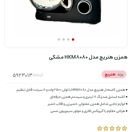
همزن هنریچ مدل HKM8080 مشکی
برند :
هنریچ
کدکالا:
● همزن کاسه‌دار هنریچ مدل HKM8080 با توان 2500 وات و ۸ سرعت قابل تنظیم
● کاسه استیل ضدزنگ ۸ لیتری و سیستم همزن حرفه‌ای
● لوازم جانبی شامل همزن مفتولی، خمیرزن و قلاب خمیر
● طراحی مقاوم با گیربکس فلزی و موتور سیم‌پیچی مسی