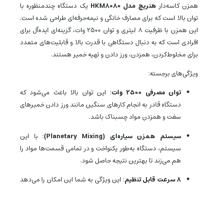
همزن کاسه‌دار
هنریچ مدل HKM8080
یک دستگاه چندمنظوره با
توان بالا است که برای مصارف خانگی و نیمه‌حرفه‌ای طراحی شده است.
این همزن با ظرفیت ۸ لیتری و توان 2500 وات، گزینه‌ای ایده‌آل برای
افرادی است که به دنبال دستگاهی با قدرت بالا و قابلیت‌های متعدد
برای مخلوط‌کردن، همزدن، ورز دادن و تهیه خمیر هستند.
ویژگی‌های برجسته:
توان مصرفی 2500 وات
: این توان بالا باعث می‌شود که
دستگاه قادر به انجام کارهای سنگین مانند ورز دادن خمیرهای
سفت و همزدن مواد چسبناک باشد.
سیستم همزن سیاره‌ای (Planetary Mixing)
: با این
سیستم، دستگاه به‌طور یکنواخت و در تمامی قسمت‌ها مواد را
هم می‌زند تا بهترین نتیجه حاصل شود.
۸ سرعت قابل تنظیم
: این ویژگی به شما این امکان را می‌دهد
که سرعت همزن را با توجه به نوع ماده و نیاز خود تنظیم کنید.
کاسه استیل ضدزنگ ۸ لیتری
: ظرفیت کاسه بزرگ، امکان تهیه