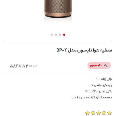
تصفیه هوا دایسون مدل BP04
برند :
دایسون
کدکالا:
توان (وات):40
چرخش: ۵۰ درجه
باتری:لیتیوم CR2032
محدوده اندازه اتاق:۸۰ متر مکعب