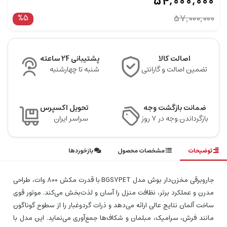
54,000,000
%5
57,000,000
اصالت کالا
پشتیبانی 24 ساعته
تضمین اصالت و گارانتی
شنبه تا چهارشنبه
ضمانت بازگشت وجه
تحویل اکسپرس
بازگرداندن وجه در ۷ روز
سراسر ایران
توضیحات
مشخصات محصول
بازخوردها
جاروبرقی مخزن‌دار بوش مدل BGS7PET با قدرت مکش 800 وات، طراحی
مدرن و عملکرد برتر، نظافت منزل را آسان و لذت‌بخش می‌کند. موتور قوی
ساخت آلمان نتایج عالی ارائه می‌دهد و ذرات گردوغبار را از سطوح گوناگون
مانند فرش، سرامیک، مبلمان و شکاف‌ها جمع‌آوری می‌نماید. این مدل با