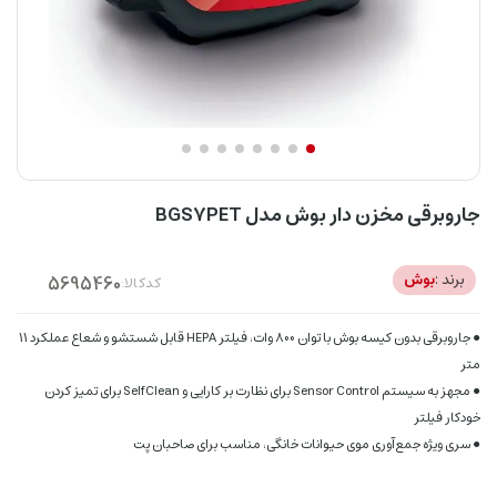
جاروبرقی مخزن دار بوش مدل BGS7PET
برند :
بوش
کدکالا:
● جاروبرقی بدون کیسه بوش با توان 800 وات، فیلتر HEPA قابل شستشو و شعاع عملکرد 11
متر
● مجهز به سیستم Sensor Control برای نظارت بر کارایی و SelfClean برای تمیز کردن
خودکار فیلتر
● سری ویژه جمع‌آوری موی حیوانات خانگی، مناسب برای صاحبان پت