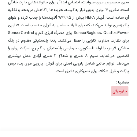
سری مخصوص موی حیوانات، انتخابی ایده‌آل برای خانواده‌هایی با پت خانگی
است. مخزن 3 لیتری بدون نیاز به کیسه، هزینه‌ها را کاهش می‌دهد و تخلیه
آن ساده است. فیلتر HEPA بیش از 99.95% آلاینده‌ها را جذب کرده و هوای
پاکیزه‌تری تولید می‌کند، که برای افراد حساس به آلرژی مناسب است. فناوری
SensorBagless، QuattroPower برای مصرف انرژی کم و SensorControl
برای نظارت مداوم، کارایی را حفظ می‌کنند. بدنه پلاستیکی مقاوم در رنگ
مشکی-قرمز، با لوله تلسکوپی، خرطومی پلاستیکی و 4 چرخ، حرکت روان را
تضمین می‌نماید. سیم 8 متری و شعاع 11 متری آزادی عمل بیشتری
می‌دهد. لوازم جانبی شامل پارویی اصلی برای فرش، پارویی موی پت، برس
پارکت و نازل شکاف برای تمیزکاری دقیق است.
بخشها :
جاروبرقی