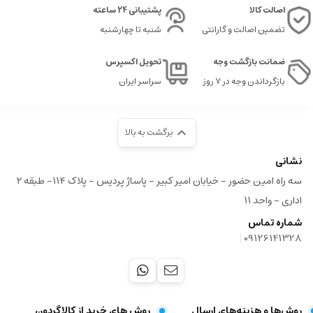
اصالت کالا
پشتیبانی 24 ساعته
تضمین اصالت و گارانتی
شنبه تا چهارشنبه
ضمانت بازگشت وجه
تحویل اکسپرس
بازگرداندن وجه در ۷ روز
سراسر ایران
برگشت به بالا
نشانی
سه راه امین حضور - خیابان امیر کبیر - پاساژ پردیس - پلاک ۱۱۴- طبقه ۲
اداری - واحد ۱۱
شماره تماس
|
09126141328
روش‌ها و هزینه‌های ارسال
روش های خرید از کالاگردون