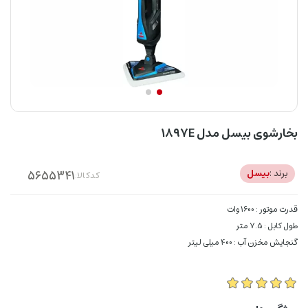
بخارشوی بیسل مدل ۱۸۹۷E
برند :
بیسل
کدکالا:
قدرت موتور : 1600 وات
طول کابل : 7.5 متر
گنجایش مخزن آب : 400 میلی لیتر