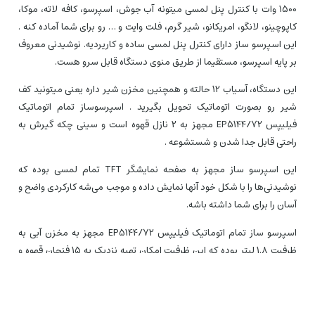
1500 وات با کنترل پنل لمسی میتونه آب جوش، اسپرسو، کافه لاته، موکا،
کاپوچینو، لانگو، امریکانو، شیر گرم، فلت وایت و … رو برای شما آماده کنه .
این اسپرسو ساز دارای کنترل پنل لمسی ساده و کاریردیه. نوشیدنی معروف
بر پایه اسپرسو، مستقیما از طریق منوی دستگاه قابل سرو هست.
این دستگاه، آسیاب 12 حالته و همچنین مخزن شیر داره یعنی میتونید کف
شیر رو بصورت اتوماتیک تحویل بگیرید . اسپرسوساز تمام اتوماتیک
فیلیپس EP5144/72 مجهز به 2 نازل قهوه است و سینی چکه گیرش به
راحتی قابل جدا شدن و شستشوعه .
این اسپرسو ساز مجهز به صفحه نمایشگر TFT تمام لمسی بوده که
نوشیدنی‌ها را با شکل خود آنها نمایش داده و موجب می‌شه کارکردی واضح و
آسان را برای شما داشته باشه.
اسپرسو ساز تمام اتوماتیک فیلیپس EP5144/72 مجهز به مخزن آبی به
ظرفیت 1.8 لیتر بوده که این ظرفیت امکان تهیه نزدیک به 15 فنجان قهوه و
نوشیدنی‎‌های دیگر در سایزهای مختلف را برای شما مهیا می‌کنه .