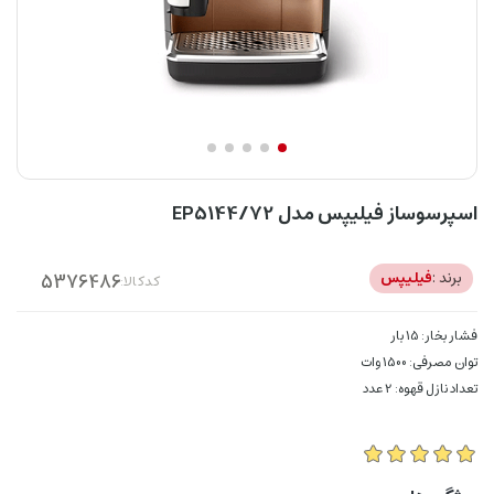
اسپرسوساز فیلیپس مدل EP5144/72
برند :
فیلیپس
کدکالا:
فشار بخار: 15 بار
توان مصرفی: 1500 وات
تعداد نازل قهوه: 2 عدد