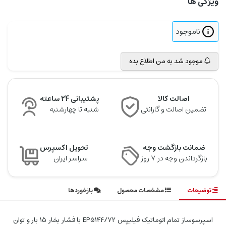
ویژگی ها
ناموجود
موجود شد به من اطلاع بده
اصالت کالا
پشتیبانی 24 ساعته
تضمین اصالت و گارانتی
شنبه تا چهارشنبه
ضمانت بازگشت وجه
تحویل اکسپرس
بازگرداندن وجه در ۷ روز
سراسر ایران
توضیحات
مشخصات محصول
بازخوردها
اسپرسوساز تمام اتوماتیک فیلیپس EP5144/72 با فشار بخار 15 بار و توان