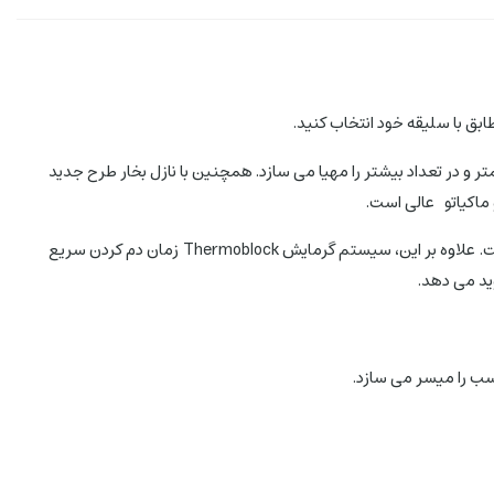
در آماده سازی قهوه در دفعات کمتر و در تعداد بیشتر را مهیا می سازد. همچنین با نازل بخار طرح جدید
 ماکیاتو عالی است.
دستگاه قهوه ساز جدید ECF02 به لطف نگهدارنده فیلتر فولادی ضد زنگ هم برای قهوه آسیاب شده و هم برای کپسول های کاغذی قهوه مناسب است. علاوه بر این، سیستم گرمایش Thermoblock زمان دم کردن سریع