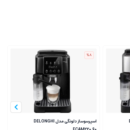
%8
D
اسپرسوساز دلونگی مدل DELONGHI
1
ECAM220.60