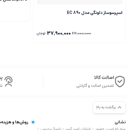
اسپرسوساز دلونگی مدل EC 890
37,900,000
42,000,000
تومان
اصالت کالا
پشت
تضمین اصالت و گارانتی
شن
برگشت به بالا
نشانی
روش‌ها و هزینه‌
سه راه امین حضور - خیابان امیر کبیر - پاساژ پردیس -