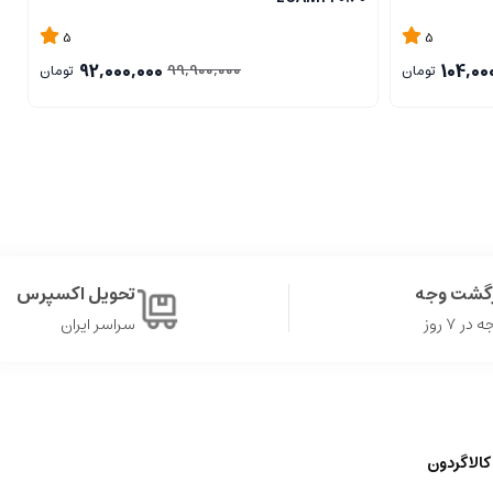
5
5
92,000,000
104,00
99,900,000
تومان
تومان
زگشت وجه
تحویل اکسپرس
ر ۷ روز
سراسر ایران
کالاگردون