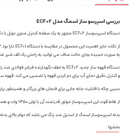
بررسی اسپرسو ساز اسمگ مدل ECF02
دستگاه اسپرسوساز ECF02 مجهز به یک صفحه کنترل منوی دوبل با دکمه ای با علامت پلاس است که به شما امکان می دهد 4 عملکرد اسپرسو را مطابق با سلیقه خود انتخاب کنید.
به صورت خمیده بجای حالت صاف، می توانید به راحتی یک کف شیر غنی و 
و کنترل دقیق دمای آب برای دم کردن قهوه را تضمین می کند. قهوه ساز جدید Smeg ECF02 با فشار 15 بار بهترین نتایج را برای یک اسپرسوی عال
سینی چکه با قابلیت جابه جایی برای فنجان های بزرگتر و همینطور بر
از نقاط قوت این اسپرسوساز موتور قدرتمند آن با توان ۱۳۵۰ وات و همچنین فشار بخار ۱۵ بار این دستگاه است که خروج صحیح اسپرسو با فشار مناسب را میسر می سازد.
بدنه اسپرسوساز اسمگ از استیل ضد زنگ می باشد که دوام بالای بدنه 
بخشها :