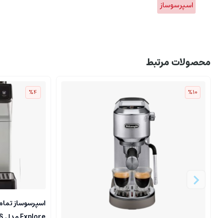
اسپرسوساز
محصولات مرتبط
%4
%10
Explore مدل ECAM450.65.S