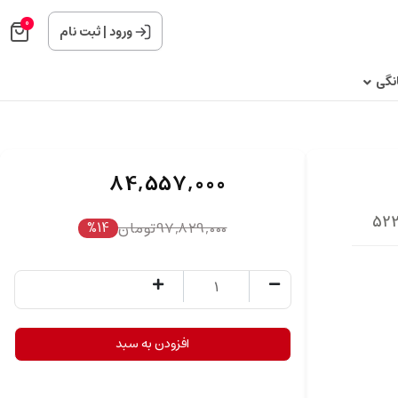
0
ورود
|
ثبت نام
نگی
84,557,000
97,829,000
تومان
%14
افزودن به سبد