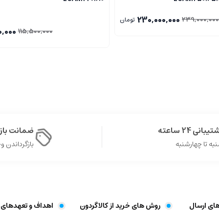
230,000,000
239,000,000
تومان
0,000
115,500,000
یبانی 24 ساعته
ضمانت با
به تا چهارشنبه
بازگرداندن وجه د
های ارسال
روش های خرید از کالاگردون
اهداف و تعهد‌های 