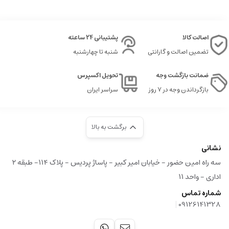
اصالت کالا
پشتیبانی 24 ساعته
تضمین اصالت و گارانتی
شنبه تا چهارشنبه
ضمانت بازگشت وجه
تحویل اکسپرس
بازگرداندن وجه در ۷ روز
سراسر ایران
برگشت به بالا
نشانی
سه راه امین حضور - خیابان امیر کبیر - پاساژ پردیس - پلاک ۱۱۴- طبقه ۲
اداری - واحد ۱۱
شماره تماس
|
09126141328