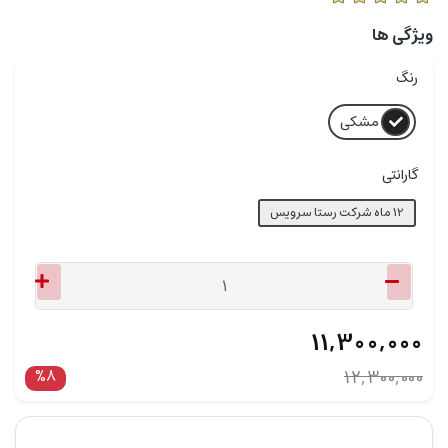
ویژگی ها
رنگ
مشکی
گارانتی
12 ماه شرکت رستا سرویس
11,300,000
%8
12,300,000