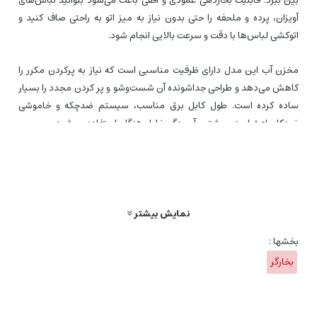
بین ببرد. قابلیت بخاردهی عمودی و افقی باعث می‌شود بتوانید لباس‌های
آویزان، پرده و ملحفه را حتی بدون نیاز به میز اتو به راحتی صاف کنید و
اتوکشی لباس‌ها با دقت و سرعت بالایی انجام شود.
مخزن آب این مدل دارای ظرفیت مناسبی است که نیاز به پرکردن مکرر را
کاهش می‌دهد و طراحی جداشونده آن شست‌وشو و پر کردن مجدد را بسیار
ساده کرده است. طول کابل برق مناسب، سیستم ضدچکه و خاموشی
خودکار باعث ایمنی بیشتر و آسودگی خاطر هنگام استفاده می‌شود.
این اتو بخارگر علاوه‌ بر رفع چروک، قابلیت ضدعفونی و حذف بو نیز دارد و
برای مصارف خانگی، محل کار، مزون، سفر و حتی دانشجویان کاملاً مناسب
است. ساختار مستحکم، قابلیت نگهداری آسان، طراحی تاشو، پشتیبانی
قطعات یدکی و خدمات پس از فروش از دیگر امکانات بسیار خوب این مدل
نمایش بیشتر
محسوب می‌شود.
بخشها :
بخارگر