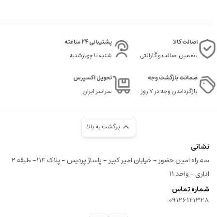
اصالت کالا
پشتیبانی 24 ساعته
تضمین اصالت و گارانتی
شنبه تا چهارشنبه
ضمانت بازگشت وجه
تحویل اکسپرس
بازگرداندن وجه در ۷ روز
سراسر ایران
برگشت به بالا
نشانی
سه راه امین حضور - خیابان امیر کبیر - پاساژ پردیس - پلاک ۱۱۴- طبقه ۲
اداری - واحد ۱۱
شماره تماس
|
09126141328