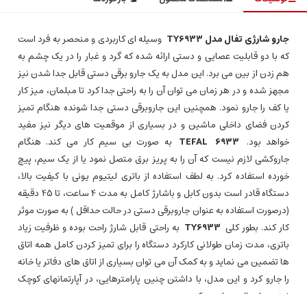
جارو شارژی تفال مدل TY6933
وسیله ای کاربردی و منحصر به فرد است
که با دو قابلیت عصایی و دستی ارائه شده که گرد و غبار را در یک چشم به
هم زدن از بین می برد. این مدل به یک جارو برقی دستی قابل جدا شدن نیز
مجهز شده و در هر زمان می توان آن را به راحتی جدا کرد تا مبلمان، میز کار
یا کف را جارو نمود. همچنین این جاروبرقی دستی جدا شونده هنگام تمیز
کردن فضای داخلی ماشین و در بسیاری از موقعیت های دیگر نیز مفید
خواهد بود.
6933
TEFAL
به صورت بی سیم کار می کند. هنگام
جاروکشی لازم نیست که آن را به پریز برق متصل نمود یا از یک سیم، پیچ
خورده استفاده کرد. به لطف استفاده از باتری لیتیوم یونی با کیفیت بالا،
دستگاه قادر است بدون کابل و باشارژ کامل به مدت 4 ساعت، تا 45 دقیقه
(درصورت استفاده به عنوان جاروبرقی دستی در حالت حداقل ) به صورت موثر
کار کند. بطور کلی
TY6933
به راحتی قابل شارژ راحت بوده و ظرفیت زیاد
باتری، مدت زمان طولانی کارکرد دستگاه را برای تمیز کردن کامل همه اتاق
ها تضمین می نماید و به کمک آن می توان بسیاری از اتاق های دفاتر یا خانه
را جارو کرد و این مدل، با داشتن چنین پارامترهایی، در آپارتمانهای کوچک
نیز بسیار عالی عمل می کند.