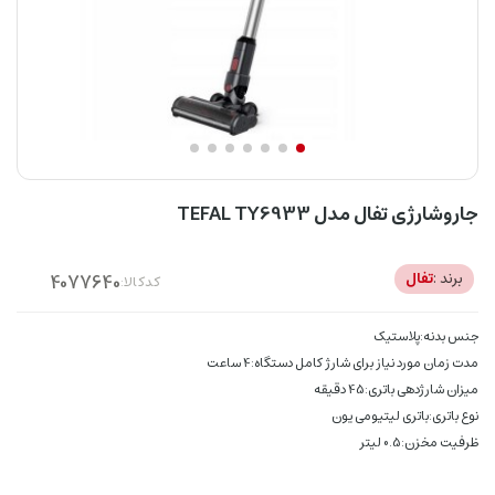
جاروشارژی تفال مدل TEFAL TY6933
برند :
تفال
کدکالا:
جنس بدنه:پلاستیک
مدت زمان مورد نیاز برای شارژ کامل دستگاه:4 ساعت
میزان شارژدهی باتری:45 دقیقه
نوع باتری:باتری لیتیومی یون
ظرفیت مخزن:0.5 لیتر