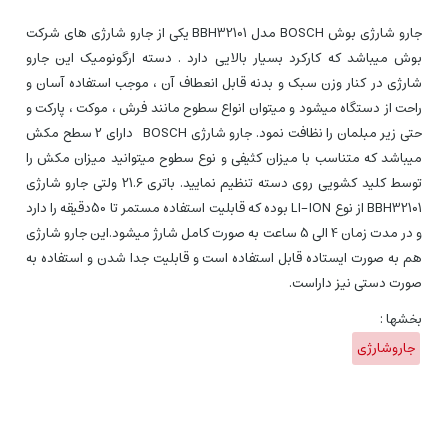
جارو شارژی بوش BOSCH مدل BBH32101 یکی از جارو شارژی های شرکت
بوش میباشد که کارکرد بسیار بالایی دارد . دسته ارگونومیک این جارو
شارژی در کنار وزن سبک و بدنه قابل انعطاف آن ، موجب استفاده آسان و
راحت از دستگاه میشود و میتوان انواع سطوح مانند فرش ، موکت ، پارکت و
حتی زیر مبلمان را نظافت نمود. جارو شارژی BOSCH دارای 2 سطح مکش
میباشد که متناسب با میزان کثیفی و نوع سطوح میتوانید میزان مکش را
توسط کلید کشویی روی دسته تنظیم نمایید. باتری 21.6 ولتی جارو شارژی
BBH32101 از نوع LI-ION بوده که قابلیت استفاده مستمر تا 50دقیقه را دارد
و در مدت زمان 4 الی 5 ساعت به صورت کامل شارژ میشود.این جارو شارژی
هم به صورت ایستاده قابل استفاده است و قابلیت جدا شدن و استفاده به
صورت دستی نیز داراست.
بخشها :
جاروشارژی