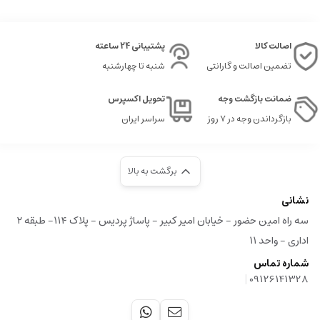
اصالت کالا
پشتیبانی 24 ساعته
تضمین اصالت و گارانتی
شنبه تا چهارشنبه
ضمانت بازگشت وجه
تحویل اکسپرس
بازگرداندن وجه در ۷ روز
سراسر ایران
برگشت به بالا
نشانی
سه راه امین حضور - خیابان امیر کبیر - پاساژ پردیس - پلاک ۱۱۴- طبقه ۲
اداری - واحد ۱۱
شماره تماس
|
09126141328