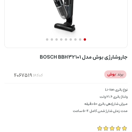
جاروشارژی بوش مدل BOSCH BBH32101
برند :
بوش
کدکالا:
نوع باتری:Li-Ion
ولتاژ باتری:21.6 ولت
میزان شارژدهی باتری:50 دقیقه
مدت زمان شارژ شدن کامل:4-5 ساعت