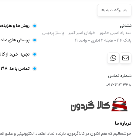
برگشت به بالا
نشانی
روش‌ها و هزینه‌
سه راه امین حضور - خیابان امیر کبیر - پاساژ پردیس -
پرسش های متدا
پلاک ۱۱۴- طبقه ۲ اداری - واحد ۱۱
تجربه خرید از کال
تماس با ما: 09356403218
شماره تماس
09126141328
درباره ما
خوشحالیم که هم اکنون در کالاگردون، دارنده نماد اعتماد الکترونیکی و عضو ا