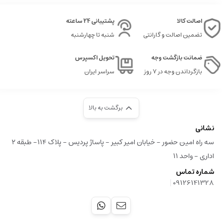
اصالت کالا
پشتیبانی 24 ساعته
تضمین اصالت و گارانتی
شنبه تا چهارشنبه
ضمانت بازگشت وجه
تحویل اکسپرس
بازگرداندن وجه در ۷ روز
سراسر ایران
برگشت به بالا
نشانی
سه راه امین حضور - خیابان امیر کبیر - پاساژ پردیس - پلاک ۱۱۴- طبقه ۲
اداری - واحد ۱۱
شماره تماس
|
09126141328