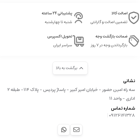
اصالت کالا
پشتیبانی 24 ساعته
تضمین اصالت و گارانتی
شنبه تا چهارشنبه
ضمانت بازگشت وجه
تحویل اکسپرس
بازگرداندن وجه در ۷ روز
سراسر ایران
برگشت به بالا
نشانی
سه راه امین حضور - خیابان امیر کبیر - پاساژ پردیس - پلاک ۱۱۴- طبقه ۲
اداری - واحد ۱۱
شماره تماس
|
09126141328